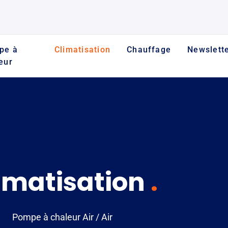
pe à
Climatisation
Chauffage
Newslett
eur
imatisation
.
Pompe à chaleur Air / Air