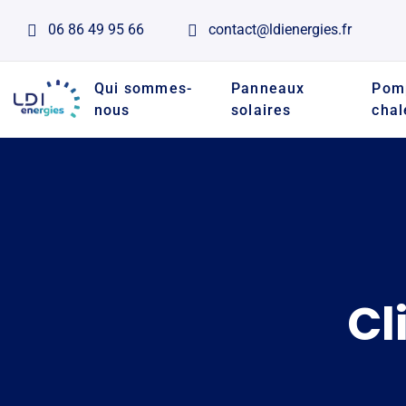
06 86 49 95 66
contact@ldienergies.fr
Qui sommes-
Panneaux
Pom
nous
solaires
chal
Cl