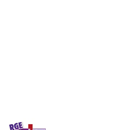
Nos services
Contactez-nous
Tous nos services
Formulaire de contact
Panneaux solaires
Avis clients
Pompe à chaleur
Qui sommes-nous
Climatisation
Nos références
Chauffage
Newsletter
Newsletter
Blog