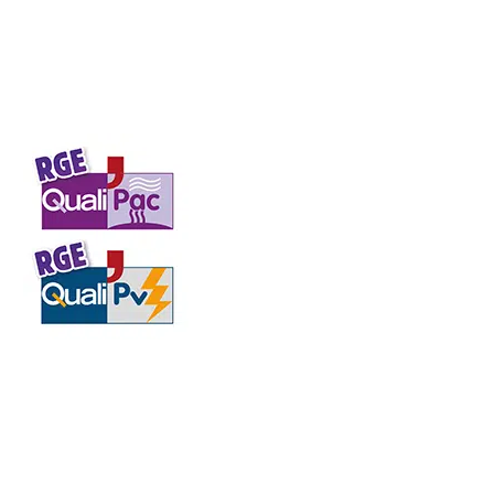
Chauffage
Newsletter
Newsletter
Blog
Découvrez notre partenariat avec
TnM
, fournisseur
d’équipements pour l’adoucissement de l’eau à Grasse