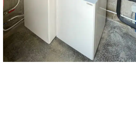
Nos servic
Tous nos se
Panneaux so
Alpes-Maritimes (06) et Var (83)
Pompe à cha