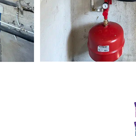
es
Contactez-nous
rvices
Formulaire de contact
laires
Avis clients
leur
Qui sommes-nous